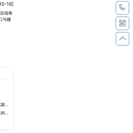
10-18]
1
气压缩将
口与建
式玻璃
塔的缺