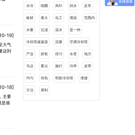
水冷
线圈
风叶
回水
反常
板材
着火
化工
测温
范围内
水量
过滤
温水
是一种
10-19]
冷却塔减速器
流量
空调冷却塔
至大气
量达到
产业
拼装
排污
水景
地方
马达
要点
施行
功率
皮带
均匀
传热
明新冷却塔
便捷
10-18]
方法
犀利
，主要
就是循