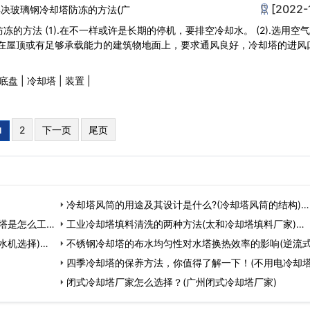
[2022-
决玻璃钢冷却塔防冻的方法(广
的方法 (1).在不一样或许是长期的停机，要排空冷却水。 (2).选用空
装在屋顶或有足够承载能力的建筑物地面上，要求通风良好，冷却塔的进风
底盘
|
冷却塔
|
装置
|
2
下一页
尾页
1
冷却塔风筒的用途及其设计是什么?(冷却塔风筒的结构)…
塔是怎么工
工业冷却塔填料清洗的两种方法(太和冷却塔填料厂家)…
水机选择)…
不锈钢冷却塔的布水均匀性对水塔换热效率的影响(逆流
钢冷却塔设…
四季冷却塔的保养方法，你值得了解一下！(不用电冷却
点)…
闭式冷却塔厂家怎么选择？(广州闭式冷却塔厂家)