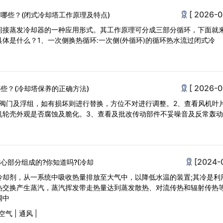
[ 2026-0
哪些？(闭式冷却塔工作原理及特点)
间接蒸发冷却器的一种应用形式。其工作原理可分成三部分循环，下面就
体是什么？1、一次侧换热循环:一次侧(外循环)的循环热水流过闭式冷
[ 2026-0
些？(冷却塔保养的正确方法)
含阀门及浮组，如有损坏则进行替换，方位不对进行调整。2、查看风机叶
机轮壳外观是否腐蚀及脆化。3、查看及批改传动部件不妥噪音及反常轰动
[2024-
心部分组成的?你知道吗?(冷却
冷却剂，从一系统中吸收热量排放至大气中，以降低水温的装置;其冷是利
热交换产生蒸汽，蒸汽挥发带走热量达到蒸发散热、对流传热和辐射传热
调中
空气
|
通风
|