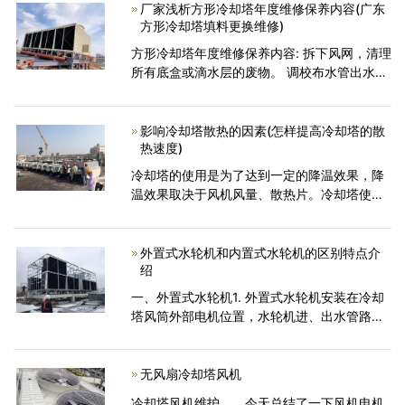
风，这使得企业要想长期生存
厂家浅析方形冷却塔年度维修保养内容(广东
方形冷却塔填料更换维修)
方形冷却塔年度维修保养内容: 拆下风网，清理
所有底盒或滴水层的废物。 调校布水管出水孔
的角度。 调整风扇扇叶角度，以使安装角度一
致。 检测马达绝缘及接地电阻。 紧固所有连接
螺丝螺母
影响冷却塔散热的因素(怎样提高冷却塔的散
热速度)
冷却塔的使用是为了达到一定的降温效果，降
温效果取决于风机风量、散热片。冷却塔使用
水量，通风条件，安装位置也会对其效果产生
一定的影响。下面我们具体了解一下冷却塔风
机风量和散热片对
外置式水轮机和内置式水轮机的区别特点介
绍
一、外置式水轮机1. 外置式水轮机安装在冷却
塔风筒外部电机位置，水轮机进、出水管路连
接全部在风筒外部连接完成。2. 外置式水轮机
安装在冷却塔风机外面点击位置，传动轴连接
宝要设计的专
无风扇冷却塔风机
冷却塔风机维护 今天总结了一下风机电机