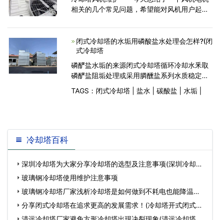
相关的几个常见问题，希望能对风机用户起到
一定的协助。 使用都要对风机电机进行必
要的维护，这些问题虽然不是每个用户的风机
都会
闭式冷却塔的水垢用磷酸盐水处理会怎样?(闭
式冷却塔
磷酽盐水垢的来源闭式冷却塔循环冷却水釆取
磷酽盐阻垢处理或采用膦醺盐系列水质稳定剂
时,常会产生磷酸盐水垢。磷醱盐水垢往往是和
TAGS：
闭式冷却塔
|
盐水
|
碳酸盐
|
水垢
|
碳酸盐水垢共存的对于循环冷却水系统来说倍
率偏高,磷(膦)系列水质稳定剂剂量不足药龄
冷却塔百科
深圳冷却塔为大家分享冷却塔的选型及注意事项(深圳冷却塔
选型)…
玻璃钢冷却塔使用维护注意事项
玻璃钢冷却塔厂家浅析冷却塔是如何做到不耗电也能降温的
(玻璃钢冷却塔…
分享闭式冷却塔在追求更高的发展需求！(冷却塔开式闭式成
本对比)…
清远冷却塔厂家避免方形冷却塔出现决裂现象(清远冷却塔设