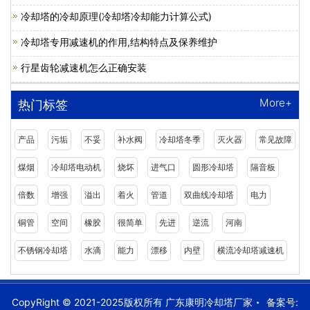
冷却塔的冷却原理(冷却塔冷却能力计算公式)
冷却塔专用减速机的作用,结构特点及保养维护
行星齿轮减速机怎么正确安装
More+
热门标签
产品
污垢
不妥
补水阀
冷却塔冬季
灭火器
常见故障
煤烟
冷却塔电动机
烧坏
进气口
圆形冷却塔
隔音板
倍数
增强
溢出
着火
管道
双曲线冷却塔
电力
铜管
空间
橡胶
很简单
先进
逆流
河南
不锈钢冷却塔
水滴
能力
漂移
内壁
横流冷却塔减速机
CopyRight © 2021-2025版权所有 广东康明冷却塔厂家
备案号: