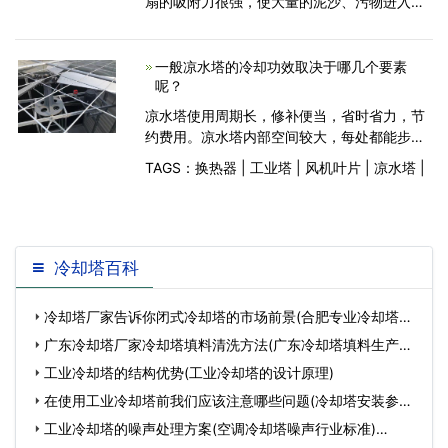
扇的吸附力很强，使大量的泥沙、污物进入塔
内，长时间运行会使冷却塔慢慢的降低散热能
力，布水器出水孔很容易堵塞，泥沙及污垢也
很容易进入冷却水系统
一般凉水塔的冷却功效取决于哪几个要素
呢？
凉水塔使用周期长，修补便当，省时省力，节
约费用。凉水塔内部空间较大，每处都能步入
修补养生，十分便当。要害设备使用寿命可跨
TAGS：
换热器
|
工业塔
|
风机叶片
|
凉水塔
|
越十年以上，何必修补。省去了由于填料塔布
水喷头一再阻梗，冲落所施行的疏通、替换以
及由于填料结垢
冷却塔百科
冷却塔厂家告诉你闭式冷却塔的市场前景(合肥专业冷却塔生
产厂家)…
广东冷却塔厂家冷却塔填料清洗方法(广东冷却塔填料生产厂
家)…
工业冷却塔的结构优势(工业冷却塔的设计原理)
在使用工业冷却塔前我们应该注意哪些问题(冷却塔安装参数)
…
工业冷却塔的噪声处理方案(空调冷却塔噪声行业标准)…