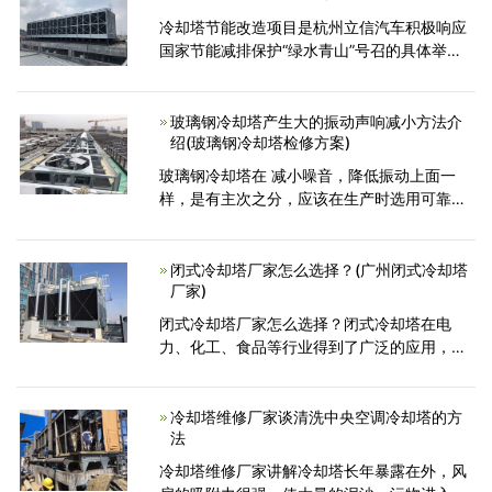
冷却塔节能改造项目是杭州立信汽车积极响应
国家节能减排保护“绿水青山”号召的具体举
措。同时，也降低了用电费用，减轻了企业负
担，对企业和社会都是有益，冷却塔节能改造
是怎么回事呢，下面就
玻璃钢冷却塔产生大的振动声响减小方法介
绍(玻璃钢冷却塔检修方案)
玻璃钢冷却塔在 减小噪音，降低振动上面一
样，是有主次之分，应该在生产时选用可靠厂
家生产的优良部件，还要采取必要的防治措
施。隔振的方法：在塔基和混凝土之间架设减
振 器以来减小对玻璃钢冷
闭式冷却塔厂家怎么选择？(广州闭式冷却塔
厂家)
闭式冷却塔厂家怎么选择？闭式冷却塔在电
力、化工、食品等行业得到了广泛的应用，随
着应用程序的增加，制造商的选择尤为重要。
那么，闭式冷却塔制造商应该如何选择呢?一般
来说，选择闭式冷却塔
冷却塔维修厂家谈清洗中央空调冷却塔的方
法
冷却塔维修厂家讲解冷却塔长年暴露在外，风