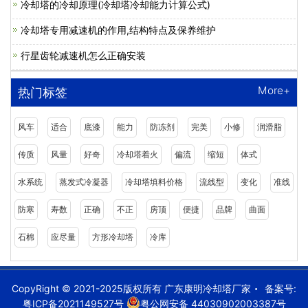
冷却塔的冷却原理(冷却塔冷却能力计算公式)
冷却塔专用减速机的作用,结构特点及保养维护
行星齿轮减速机怎么正确安装
More+
热门标签
风车
适合
底漆
能力
防冻剂
完美
小修
润滑脂
传质
风量
好奇
冷却塔着火
偏流
缩短
体式
水系统
蒸发式冷凝器
冷却塔填料价格
流线型
变化
准线
防寒
寿数
正确
不正
房顶
便捷
品牌
曲面
石棉
应尽量
方形冷却塔
冷库
CopyRight © 2021-2025版权所有 广东康明冷却塔厂家
备案号:
粤ICP备2021149527号
粤公网安备 44030902003387号