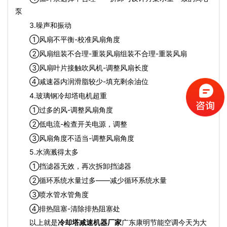
泵
3.噪声和振动
①风扇不平衡-校准风扇角度
②风扇组装不合理-重装风扇组装不合理-重装风扇
③风扇叶片接触吹风机-调整风扇长度
④减速器内润滑脂较少-填充剩余油位
4.玻璃钢冷却塔电机超重
①过多的风-调整风扇角度
②低电流-检查开关电源，调整
③风扇角度不适当-调整风扇角度
5.水滴溅得太多
①挡滤器无效，再次拆卸挡滤器
②循环系统水量过多——减少循环系统水量
③喷水管水管角度
④排热阻塞-清除排热阻塞处
以上就是
冷却塔减速机器厂家
广东康明节能空调今天为大