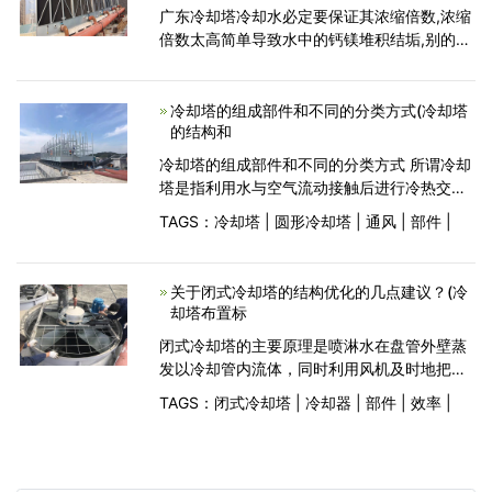
广东冷却塔冷却水必定要保证其浓缩倍数,浓缩
倍数太高简单导致水中的钙镁堆积结垢,别的一
些缓蚀剂增加过多,例如锌盐缓蚀剂,加多了也简
单导致结垢;可是,在加分散剂的时分,不是加的
越多
冷却塔的组成部件和不同的分类方式(冷却塔
的结构和
冷却塔的组成部件和不同的分类方式 所谓冷却
塔是指利用水与空气流动接触后进行冷热交换
产生蒸汽，蒸汽挥发带走热量达到蒸发散热、
TAGS：
冷却塔
|
圆形冷却塔
|
通风
|
部件
|
对流传热和辐射传热等原理来散去工业上或制
冷空调中产生的余热来降低水温的蒸发散热装
关于闭式冷却塔的结构优化的几点建议？(冷
却塔布置标
闭式冷却塔的主要原理是喷淋水在盘管外壁蒸
发以冷却管内流体，同时利用风机及时地把产
生的水蒸气带走。喷淋水小部分蒸发，其余被
TAGS：
闭式冷却塔
|
冷却器
|
部件
|
效率
|
底盘收集循环。闭式冷却塔除了可用在空调系
统外，也可以用于冶金、化工、石油等行业。
但它的