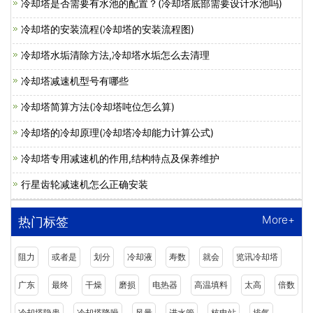
冷却塔是否需要有水池的配置？(冷却塔底部需要设计水池吗)
冷却塔的安装流程(冷却塔的安装流程图)
冷却塔水垢清除方法,冷却塔水垢怎么去清理
冷却塔减速机型号有哪些
冷却塔简算方法(冷却塔吨位怎么算)
冷却塔的冷却原理(冷却塔冷却能力计算公式)
冷却塔专用减速机的作用,结构特点及保养维护
行星齿轮减速机怎么正确安装
More+
热门标签
阻力
或者是
划分
冷却液
寿数
就会
览讯冷却塔
广东
最终
干燥
磨损
电热器
高温填料
太高
倍数
冷却塔隐患
冷却塔降噪
风量
进水管
核电站
排气