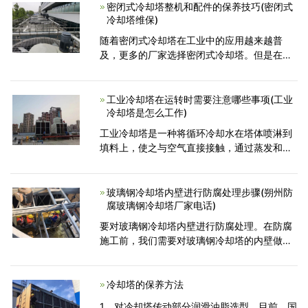
用铜管来代替开放
密闭式冷却塔整机和配件的保养技巧(密闭式
冷却塔维保)
随着密闭式冷却塔在工业中的应用越来越普
及，更多的厂家选择密闭式冷却塔。但是在长
时间使用设备后冷却塔的配件甚至是整机会出
现老化的现象。那么为什么会出现这种情况
呢？其实大多原因是
工业冷却塔在运转时需要注意哪些事项(工业
冷却塔是怎么工作)
工业冷却塔是一种将循环冷却水在塔体喷淋到
填料上，使之与空气直接接触，通过蒸发和对
流把携带的热量散发到大气中的冷却装置。工
业冷却塔在运转时需要注意以下事项： 1、
减速机应经常检
玻璃钢冷却塔内壁进行防腐处理步骤(朔州防
腐玻璃钢冷却塔厂家电话)
要对玻璃钢冷却塔内壁进行防腐处理。在防腐
施工前，我们需要对玻璃钢冷却塔的内壁做如
下处理： 1、除尘处理 (1)塔内壁浮尘、杂物采
用高压水由上而下冲洗，冲洗水使用生活淡
水。不得使用河水
冷却塔的保养方法
1、对冷却塔传动部分润滑油脂选型，目前，国