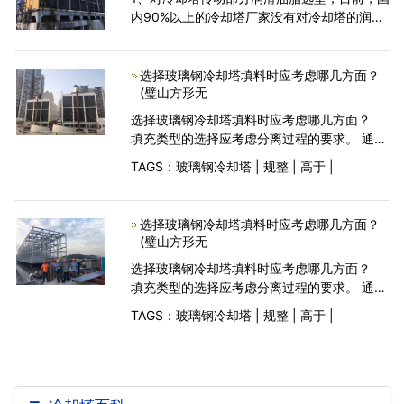
内90%以上的冷却塔厂家没有对冷却塔的润滑
提出具体指导，只是简单说明“加润滑油”“加润
滑脂”之类的说明，殊不知，冷却塔传动部分长
期工作于高水汽
选择玻璃钢冷却塔填料时应考虑哪几方面？
(璧山方形无
选择玻璃钢冷却塔填料时应考虑哪几方面？
填充类型的选择应考虑分离过程的要求。 通
常，考虑以下方面：FRP冷却塔(1)质量质量很
TAGS：
玻璃钢冷却塔
|
规整
|
高于
|
高，并且填充物的质量高于散装填充物。
选择玻璃钢冷却塔填料时应考虑哪几方面？
(璧山方形无
选择玻璃钢冷却塔填料时应考虑哪几方面？
填充类型的选择应考虑分离过程的要求。 通
常，考虑以下方面：FRP冷却塔(1)质量质量很
TAGS：
玻璃钢冷却塔
|
规整
|
高于
|
高，并且填充物的质量高于散装填充物。