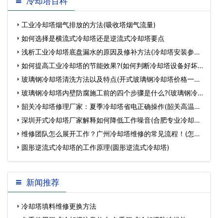
冷却塔百科
工业冷却塔烟气排放的方法(吸收塔烟气流量)
如何选择是横流式冷却塔还是逆流式冷却塔要点
浅析工业冷却塔底盘漏水的原因及修补方法(冷却塔安装参数)
…
如何提高工业冷却塔的节能效果?(如何判断冷却塔设备好坏)
…
玻璃钢冷却塔清洗方法以及特点(开式玻璃钢冷却塔价格一般
是多少)…
玻璃钢冷却塔内壁防腐施工前的四个步骤是什么?(玻璃钢冷
却塔怎样施工)…
韶关冷却塔修理厂家：夏季冷却塔省电正确操作(韶关高温冷
却塔维修)…
深圳开式冷却塔厂家解释如何降低工作噪音(合肥专业冷却塔
生产厂家规格…
维修团队怎么展开工作？广州冷却塔维修的常见流程！(怎么
管理好维修团队)…
圆形逆流式冷却塔的工作原理(圆形逆流式冷却塔)
新闻推荐
冷却塔填料维修更换方法