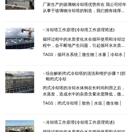
厂家生产的玻璃钢冷却塔优势所在 我公司经年
从事于玻璃钢冷却塔的制造，我们拥有雄厚的
企业实力和丰富的技术经验积累，对提供的玻
璃钢冷却塔的质量与性能有着大的信心，下面
我们就该产品
冷却塔工作原理(冷却塔工作原理简述)
循环过程中的水质变化水在循环使用和冷却过
程中，会不断地产生问题，引起循环水水质的
变化，主要有以下方面。1、CO2含量的降低循
TAGS：
循环水系统
|
微生物
|
水量
|
冷却水
|
环水在循环过程中和在冷却塔中与空气接触，
水中游离及溶解的CO2大量散失，引起水质不
稳定，产生CaC
综合解析闭式冷却塔的清洗和维护步骤？(邯
郸闭式冷却
闭式冷却塔的冷却水体例在长时间利用之后，
水蒸发，造成水中的杂质含量浓度降低，微生
物的滋生等，会造成冷却盘管外貌的水垢增
TAGS：
闭式冷却塔
|
散热
|
水垢
|
微生物
|
加，挡水板和镀铝锌板外貌的包围杂质增加，
造成冷却效率低落，散热慢，以及开发的腐
蚀，低落闭式冷却塔的利
冷却塔工作原理(冷却塔工作原理简述)
循环过程中的水质变化水在循环使用和冷却过