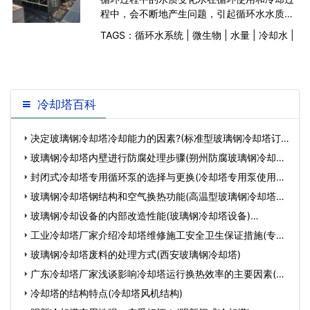
程中，会不断地产生问题，引起循环水水质的
变化，主要有以下方面。1、CO2含量的降低循
TAGS：
循环水系统
|
微生物
|
水量
|
冷却水
|
环水在循环过程中和在冷却塔中与空气接触，
水中游离及溶解的CO2大量散失，引起水质不
稳定，产生CaC
冷却塔百科
决定玻璃钢冷却塔冷却能力的因素?(标准型玻璃钢冷却塔订
购)…
玻璃钢冷却塔内壁进行防腐处理步骤(朔州防腐玻璃钢冷却塔
厂家电话)…
封闭式冷却塔专用循环泵的选择与更换(冷却塔专用泵使用说
明书)…
玻璃钢冷却塔钢结构和空气换热功能(高温型玻璃钢冷却塔价
格)…
玻璃钢冷却设备的内部改造性能(玻璃钢冷却塔设备)…
工业冷却塔厂家介绍冷却塔维修施工安全卫生保证措施(专业
冷却塔生产厂…
玻璃钢冷却塔废料的处理方式(西安玻璃钢冷却塔)
广东冷却塔厂家浅谈影响冷却塔运行换热效率的主要因素(冷
却塔厂家优缺…
冷却塔的结构特点(冷却塔风机结构)