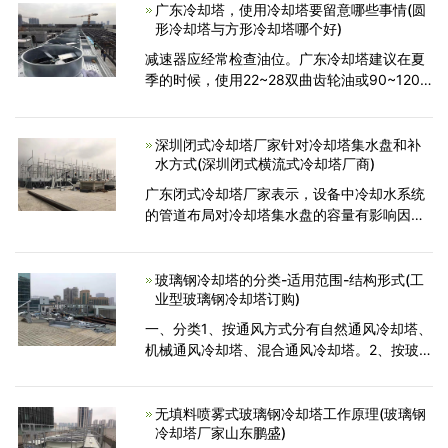
流式冷却塔如果对设
广东冷却塔，使用冷却塔要留意哪些事情(圆
形冷却塔与方形冷却塔哪个好)
减速器应经常检查油位。广东冷却塔建议在夏
季的时候，使用22~28双曲齿轮油或90~120
工业齿轮油，第一次操作中使用高粘度油500
小时，把油排空，之后更换新油。广东冷却
塔：运行前，一定根据相应的产
深圳闭式冷却塔厂家针对冷却塔集水盘和补
水方式(深圳闭式横流式冷却塔厂商)
广东闭式冷却塔厂家表示，设备中冷却水系统
的管道布局对冷却塔集水盘的容量有影响因
素，这就是闭式冷却塔制造商没有说明冷却塔
容量的原因。集水盘。通常，冷却水系统管道
布置在冷却塔下方，集
玻璃钢冷却塔的分类-适用范围-结构形式(工
业型玻璃钢冷却塔订购)
一、分类1、按通风方式分有自然通风冷却塔、
机械通风冷却塔、混合通风冷却塔。2、按玻璃
钢冷却塔的外形分为圆型玻璃钢冷却塔和方型
玻璃钢冷却塔。3、按热水和空气的接触方式
分有湿式
无填料喷雾式玻璃钢冷却塔工作原理(玻璃钢
冷却塔厂家山东鹏盛)