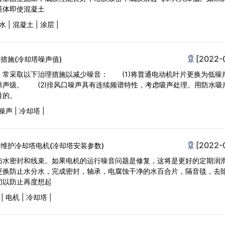
塔体即使混凝土
水
|
混凝土
|
涂层
|
[2022-
措施(冷却塔噪声值)
，常采取以下治理措施以减少噪音： (1)将普通电动机叶片更换为低噪
噪声级。 (2)排风口噪声具有连续频谱特性，考虑吸声处理。用防水吸
噪目的。
噪声
|
冷却塔
|
[2022-
维护冷却塔电机(冷却塔安装参数)
防水密封和线束。如果电机的运行噪音问题是修复，这将是更好的定期润
更换防止水分水，完成密封，轴承，电腐蚀干净的水百合片，隔音毯，去
闭以防止再度想起
|
电机
|
冷却塔
|