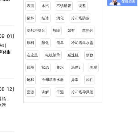
表面
水汽
不锈钢管
调整
损坏
结冰
润化
冷却塔防腐
冷却塔噪音
故障
如有
散热片
09-01]
原料
酸化
简单
冷却塔集水盘
声叶
声体制
在这里
电机轴承
减速机
倍数
线圈
状态
集水
温度计
美观
饱和
冷却塔布水器
异常
构件
08-12]
面漆
讲解
干湿
冷却塔导风管
滑脂，
除污