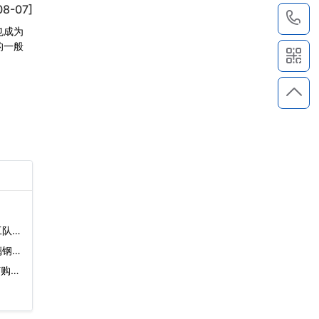
08-07]
1
也成为
的一般
队)
璃钢冷
购)