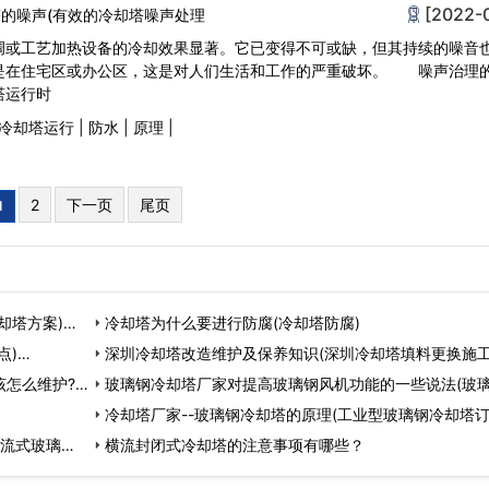
[2022-
的噪声(有效的冷却塔噪声处理
调或工艺加热设备的冷却效果显著。它已变得不可或缺，但其持续的噪音
是在住宅区或办公区，这是对人们生活和工作的严重破坏。 噪声治理
塔运行时
冷却塔运行
|
防水
|
原理
|
2
下一页
尾页
1
却塔方案)…
冷却塔为什么要进行防腐(冷却塔防腐)
点)…
深圳冷却塔改造维护及保养知识(深圳冷却塔填料更换施工
该怎么维护?
…
玻璃钢冷却塔厂家对提高玻璃钢风机功能的一些说法(玻
却塔厂家山…
冷却塔厂家--玻璃钢冷却塔的原理(工业型玻璃钢冷却塔订
逆流式玻璃钢
…
横流封闭式冷却塔的注意事项有哪些？