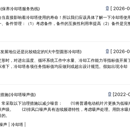
[ 2026-0
(保养冷却塔服务热线)
恰当直接影响着冷却塔使用的寿命！所以我们应该具体了解一下冷却塔使
一、备件管理：（1）考虑备件，备件的互换性利用率提高（2）备件是完
[ 2026-0
发展地位还是比较稳定的!(大中型圆形冷却塔)
定形时，对进出温度、循环系统工作中水量、冷却工作能力等指标值开展
标准下，冷却塔各项任务指标值均应做到或超出设计规范。假如出現冷却
[2022-
措施(冷却塔噪声值)
，常采取以下治理措施以减少噪音： (1)将普通电动机叶片更换为低噪
噪声级。 (2)排风口噪声具有连续频谱特性，考虑吸声处理。用防水吸
噪目的。
噪声
|
冷却塔
|