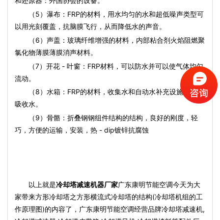
和还原器：外国协会的设备。
（5）瀑布：FRP的材料，用水均匀的水和超低噪声类型可
以用光刻覆盖，抗脑膜飞行，从而降低水的声音。
（6）声盖：玻璃纤维增​​强的材料，内部粘合剂火焰阻燃聚
氯化物薄膜薄膜消声材料。
（7）开花 - 叶窗：FRP材料，可以防水并可以使气体均匀
流动。
（8）水箱：FRP的材料，收集水和自动水补充设施可直接
吸收水。
（9）骨骼：折叠钢钢组件结构的结构，良好的刚度，轻
巧，方便的运输，安装，热 - dip镀锌抗腐蚀
以上就是
冷却塔减速机器厂家
广东康明节能空调今天为大
家带来方形冷却塔之方形横流式冷却塔的结构(冷却塔机组的工
作原理图)的内容了，广东康明节能空调经营品牌冷却塔减速机,