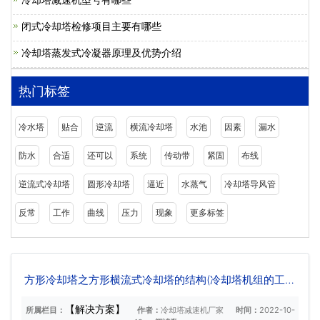
闭式冷却塔检修项目主要有哪些
冷却塔蒸发式冷凝器原理及优势介绍
热门标签
冷水塔
贴合
逆流
横流冷却塔
水池
因素
漏水
防水
合适
还可以
系统
传动带
紧固
布线
逆流式冷却塔
圆形冷却塔
逼近
水蒸气
冷却塔导风管
反常
工作
曲线
压力
现象
更多标签
方形冷却塔之方形横流式冷却塔的结构(冷却塔机组的工作
原理图)
【解决方案】
所属栏目：
作者：
冷却塔减速机厂家
时间：
2022-10-