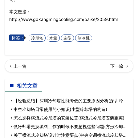
本文链接：
http://www.gdkangmingcooling.com/baike/2059.html
标签：
冷却塔
水量
选型
制冷机
璃钢冷却塔的维护技巧及保
却塔做成双曲线型的原因?
相关文章
养方法，你知道多少？(玻璃
(冷却塔做成双曲线型的原因)
【经验总结】深圳冷却塔性能降低的主要原因分析(深圳冷却
钢冷却塔…
塔
中空冷却塔日常使用的小知识(小型冷却塔的构造)
怎么选择横流式冷却塔的安装位置(横流式冷却塔安装距离)
做冷却塔更换填料工作的时候不要忽视这些问题(方形冷却塔
填
关于横流式冷却塔设计时注意要点(中央空调横流式冷却塔安