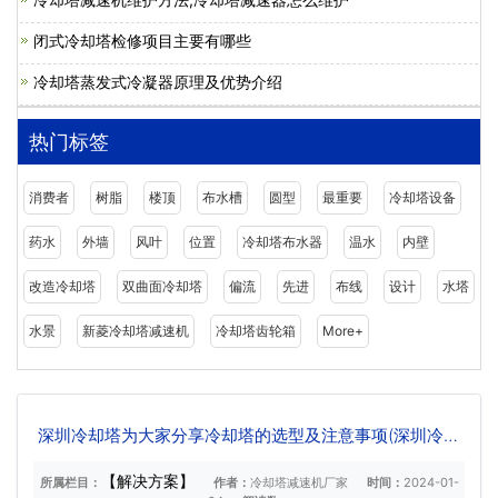
闭式冷却塔检修项目主要有哪些
冷却塔蒸发式冷凝器原理及优势介绍
热门标签
消费者
树脂
楼顶
布水槽
圆型
最重要
冷却塔设备
药水
外墙
风叶
位置
冷却塔布水器
温水
内壁
改造冷却塔
双曲面冷却塔
偏流
先进
布线
设计
水塔
水景
新菱冷却塔减速机
冷却塔齿轮箱
More+
深圳冷却塔为大家分享冷却塔的选型及注意事项(深圳冷却
塔选型)
【解决方案】
所属栏目：
作者：
冷却塔减速机厂家
时间：
2024-01-